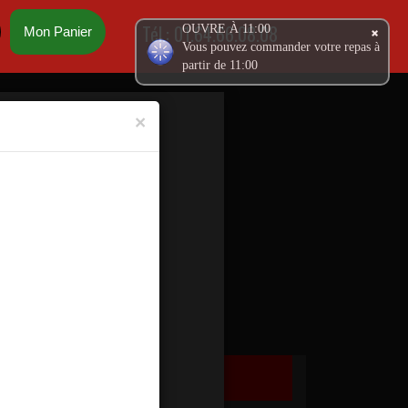
Tél.:
01.64.66.08.08
OUVRE À 11:00
Mon Panier
Vous pouvez commander votre repas à
partir de 11:00
×
PANINIS
ASSIETTES
Ma Commande