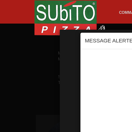
COMM
MESSAGE ALERT
MENUS MIDI
PIZZAS TO
MENUS PROMOS
PIZZAS CR
SANDWICHS SOUFFLES
SAL
TEX MEX
GLA