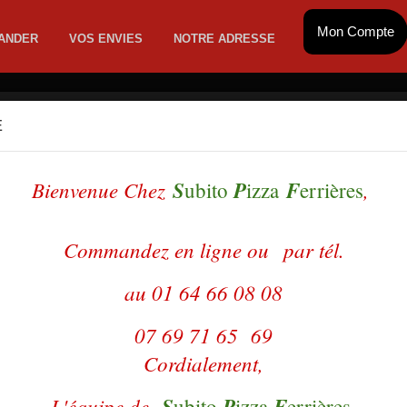
Mon Compte
ANDER
VOS ENVIES
NOTRE ADRESSE
E
MATE
SANDWICHS
BURGERS GEANTS
EME FRAICHE
HAMBURGERS
PATES
ADES
DESSERTS
CES
BOISSONS
DESSERTS