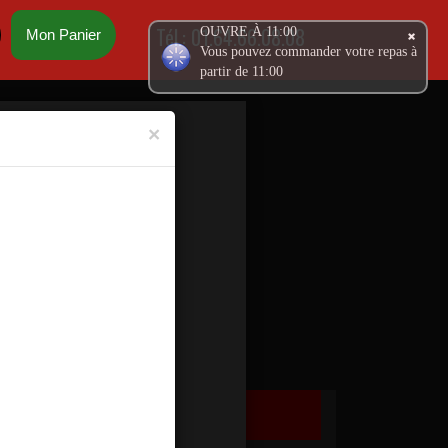
Tél.:
01.64.66.08.08
OUVRE À 11:00
Mon Panier
Vous pouvez commander votre repas à
partir de 11:00
×
PANINIS
ASSIETTES
Ma Commande