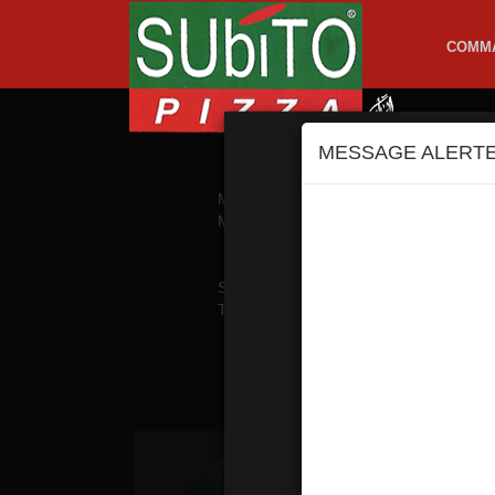
COMM
MESSAGE ALERT
MENUS MIDI
PIZZAS TO
MENUS PROMOS
PIZZAS CR
SANDWICHS SOUFFLES
SAL
TEX MEX
GLA