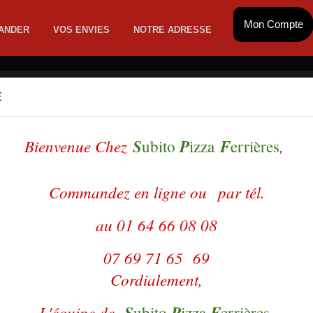
Mon Compte
ANDER
VOS ENVIES
NOTRE ADRESSE
E
MATE
SANDWICHS
BURGERS GEANTS
EME FRAICHE
HAMBURGERS
PATES
ADES
DESSERTS
CES
BOISSONS
DESSERTS